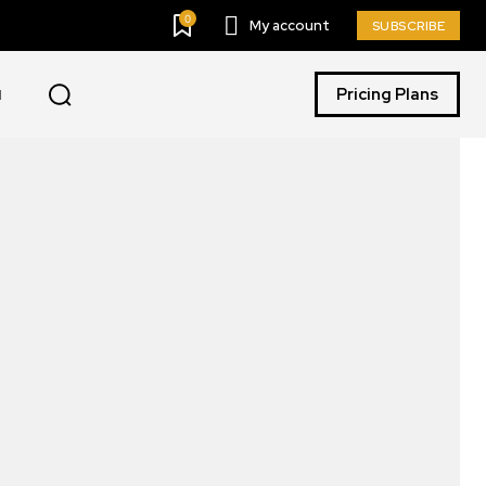
0
My account
SUBSCRIBE
Pricing Plans
I