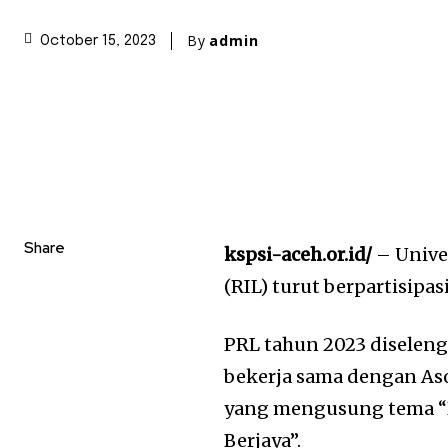
By
admin
October 15, 2023
Share
kspsi-aceh.or.id/
– Unive
(RIL) turut berpartisip
PRL tahun 2023 diselen
bekerja sama dengan As
yang mengusung tema “
Berjaya”.