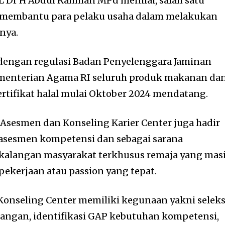
L Dr H Abdul Rahman MPd menilai, salah satu
t membantu para pelaku usaha dalam melakukan
knya.
 dengan regulasi Badan Penyelenggara Jaminan
ementerian Agama RI seluruh produk makanan da
rtifikat halal mulai Oktober 2024 mendatang.
 Asesmen dan Konseling Karier Center juga hadir
sesmen kompetensi dan sebagai sarana
kalangan masyarakat terkhusus remaja yang mas
ekerjaan atau passion yang tepat.
onseling Center memiliki kegunaan yakni seleks
angan, identifikasi GAP kebutuhan kompetensi,