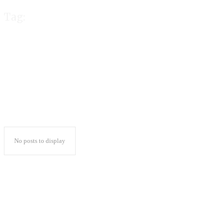
Tag:
Ambil Bagian di 
No posts to display