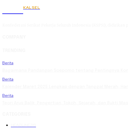
KALSEL
KSPSI
Konfederasi Serikat Pekerja Seluruh Indonesia (KSPSI), didirikan p
COMPANY
TRENDING
Berita
Bagaimana Pandangan Soepomo tentang Pentingnya Kons
Berita
Kalender Maret 2025 Lengkap dengan Tanggal Merah, Hari 
Berita
Teori Arus Balik: Pengertian, Tokoh, Sejarah, dan Bukti 
CATEGORIES
HEADLINE
219