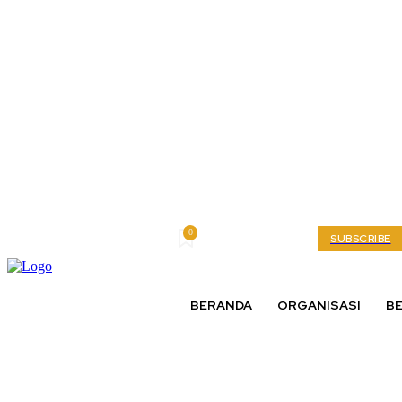
0
Thursday, August 6, 2026
My account
SUBSCRIBE
BERANDA
ORGANISASI
BE