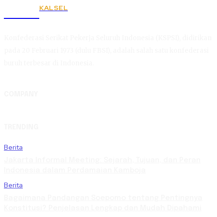
KALSEL
KSPSI
Konfederasi Serikat Pekerja Seluruh Indonesia (KSPSI), didirikan
pada 20 Februari 1973 (dulu FBSI), adalah salah satu konfederasi
buruh terbesar di Indonesia.
COMPANY
TRENDING
Berita
Jakarta Informal Meeting: Sejarah, Tujuan, dan Peran
Indonesia dalam Perdamaian Kamboja
Berita
Bagaimana Pandangan Soepomo tentang Pentingnya
Konstitusi? Penjelasan Lengkap dan Mudah Dipahami