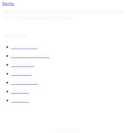
Berita
Kalender Maret 2025 Lengkap dengan Tanggal Merah,
Hari Libur, dan Kalender Bulanan
CATEGORIES
HEADLINE
219
DUNIA KAMPUS
109
POLITIK
102
PEMILU
88
PERISTIWA
76
UIN RIL
61
UNILA
48
© KSPSI 2026