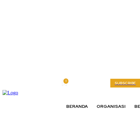
0
Saturday, August 8, 2026
My account
SUBSCRIBE
BERANDA
ORGANISASI
BE