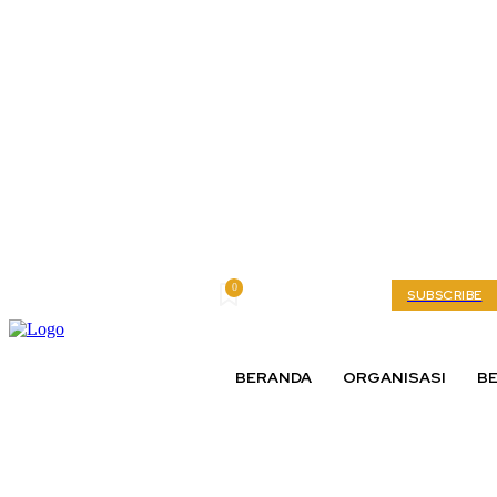
0
Saturday, August 8, 2026
My account
SUBSCRIBE
BERANDA
ORGANISASI
BE