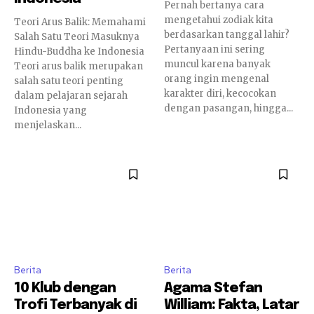
Pernah bertanya cara
mengetahui zodiak kita
Teori Arus Balik: Memahami
berdasarkan tanggal lahir?
Salah Satu Teori Masuknya
Pertanyaan ini sering
Hindu-Buddha ke Indonesia
muncul karena banyak
Teori arus balik merupakan
orang ingin mengenal
salah satu teori penting
karakter diri, kecocokan
dalam pelajaran sejarah
dengan pasangan, hingga...
Indonesia yang
menjelaskan...
Berita
Berita
10 Klub dengan
Agama Stefan
Trofi Terbanyak di
William: Fakta, Latar