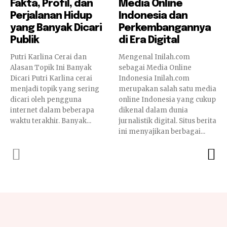
Fakta, Profil, dan
Media Online
Perjalanan Hidup
Indonesia dan
yang Banyak Dicari
Perkembangannya
Publik
di Era Digital
Putri Karlina Cerai dan
Mengenal Inilah.com
Alasan Topik Ini Banyak
sebagai Media Online
Dicari Putri Karlina cerai
Indonesia Inilah.com
menjadi topik yang sering
merupakan salah satu media
dicari oleh pengguna
online Indonesia yang cukup
internet dalam beberapa
dikenal dalam dunia
waktu terakhir. Banyak...
jurnalistik digital. Situs berita
ini menyajikan berbagai...