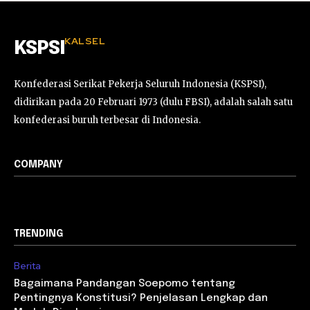
KALSEL
KSPSI
Konfederasi Serikat Pekerja Seluruh Indonesia (KSPSI),
didirikan pada 20 Februari 1973 (dulu FBSI), adalah salah satu
konfederasi buruh terbesar di Indonesia.
COMPANY
TRENDING
Berita
Bagaimana Pandangan Soepomo tentang
Pentingnya Konstitusi? Penjelasan Lengkap dan