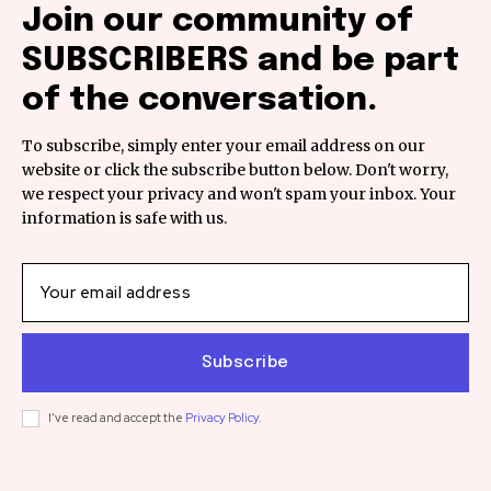
Join our community of
SUBSCRIBERS and be part
of the conversation.
To subscribe, simply enter your email address on our
website or click the subscribe button below. Don't worry,
we respect your privacy and won't spam your inbox. Your
information is safe with us.
Subscribe
I've read and accept the
Privacy Policy
.