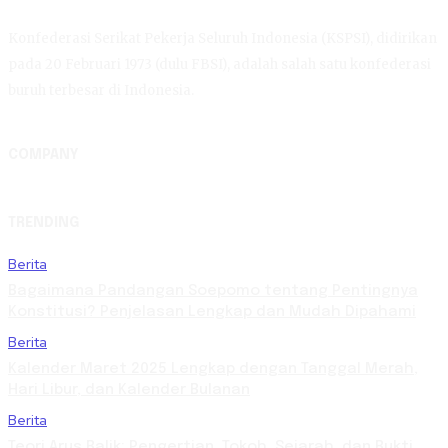
Konfederasi Serikat Pekerja Seluruh Indonesia (KSPSI), didirikan
pada 20 Februari 1973 (dulu FBSI), adalah salah satu konfederasi
buruh terbesar di Indonesia.
COMPANY
TRENDING
Berita
Bagaimana Pandangan Soepomo tentang Pentingnya
Konstitusi? Penjelasan Lengkap dan Mudah Dipahami
Berita
Kalender Maret 2025 Lengkap dengan Tanggal Merah,
Hari Libur, dan Kalender Bulanan
Berita
Teori Arus Balik: Pengertian, Tokoh, Sejarah, dan Bukti