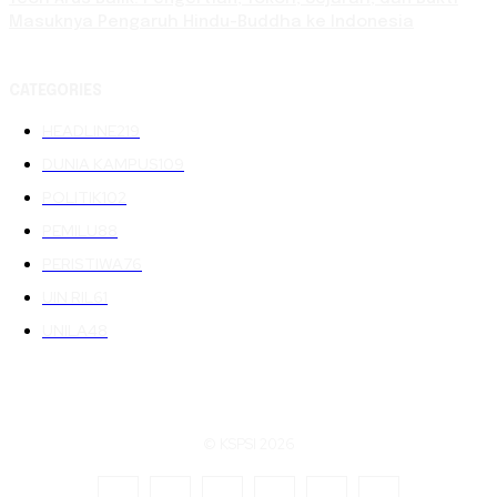
Masuknya Pengaruh Hindu-Buddha ke Indonesia
CATEGORIES
HEADLINE
219
DUNIA KAMPUS
109
POLITIK
102
PEMILU
88
PERISTIWA
76
UIN RIL
61
UNILA
48
© KSPSI 2026