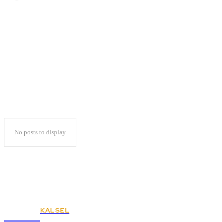
Viral Kader PDIP
Eksodus ke Pragi
No posts to display
KALSEL
KSPSI