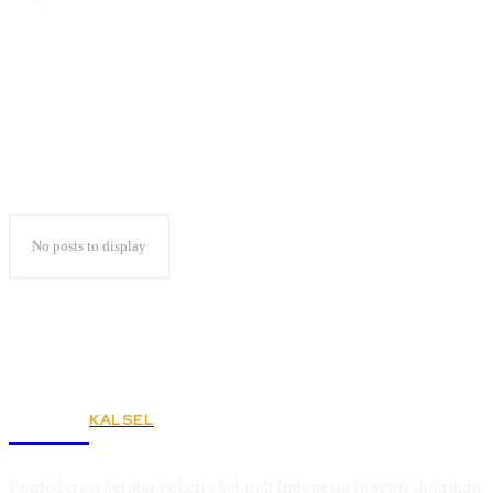
Strktur
No posts to display
KALSEL
KSPSI
Konfederasi Serikat Pekerja Seluruh Indonesia (KSPSI), didirikan