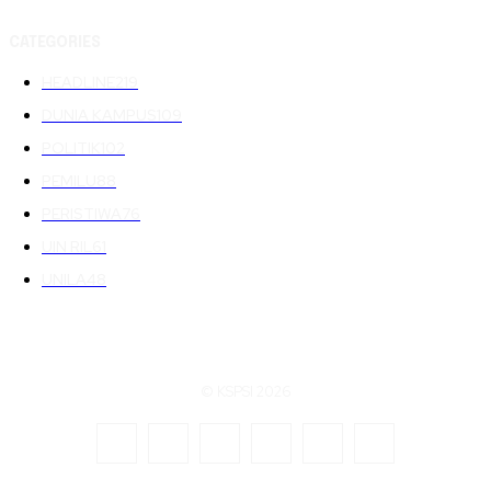
CATEGORIES
HEADLINE
219
DUNIA KAMPUS
109
POLITIK
102
PEMILU
88
PERISTIWA
76
UIN RIL
61
UNILA
48
© KSPSI 2026