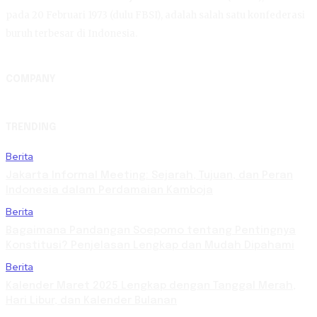
pada 20 Februari 1973 (dulu FBSI), adalah salah satu konfederasi
buruh terbesar di Indonesia.
COMPANY
TRENDING
Berita
Jakarta Informal Meeting: Sejarah, Tujuan, dan Peran
Indonesia dalam Perdamaian Kamboja
Berita
Bagaimana Pandangan Soepomo tentang Pentingnya
Konstitusi? Penjelasan Lengkap dan Mudah Dipahami
Berita
Kalender Maret 2025 Lengkap dengan Tanggal Merah,
Hari Libur, dan Kalender Bulanan