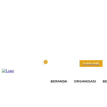
0
Friday, August 7, 2026
My account
SUBSCRIBE
BERANDA
ORGANISASI
BE