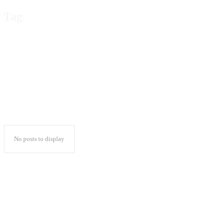
Tag:
Relawan 1912 Du
No posts to display