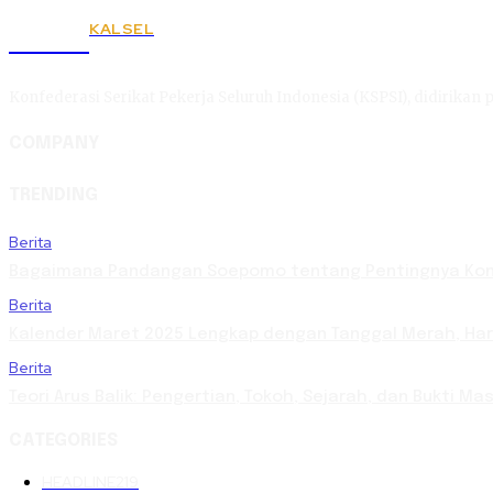
KALSEL
KSPSI
Konfederasi Serikat Pekerja Seluruh Indonesia (KSPSI), didirikan p
COMPANY
TRENDING
Berita
Bagaimana Pandangan Soepomo tentang Pentingnya Kons
Berita
Kalender Maret 2025 Lengkap dengan Tanggal Merah, Hari 
Berita
Teori Arus Balik: Pengertian, Tokoh, Sejarah, dan Bukti 
CATEGORIES
HEADLINE
219