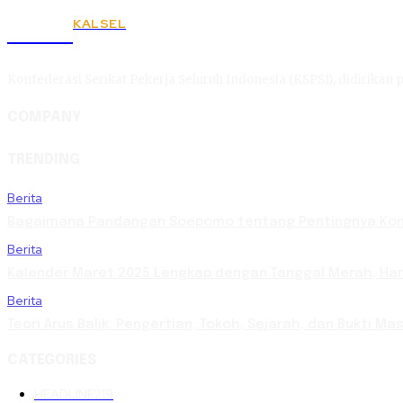
KALSEL
KSPSI
Konfederasi Serikat Pekerja Seluruh Indonesia (KSPSI), didirikan p
COMPANY
TRENDING
Berita
Bagaimana Pandangan Soepomo tentang Pentingnya Kons
Berita
Kalender Maret 2025 Lengkap dengan Tanggal Merah, Hari 
Berita
Teori Arus Balik: Pengertian, Tokoh, Sejarah, dan Bukti 
CATEGORIES
HEADLINE
219