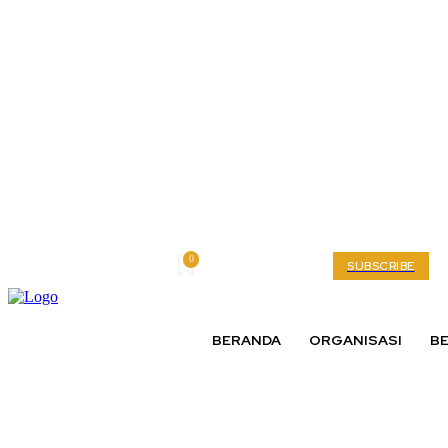
0
Friday, August 7, 2026
My account
SUBSCRIBE
BERANDA
ORGANISASI
BE