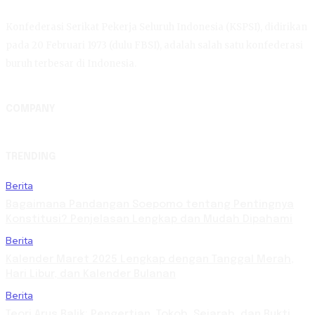
Konfederasi Serikat Pekerja Seluruh Indonesia (KSPSI), didirikan
pada 20 Februari 1973 (dulu FBSI), adalah salah satu konfederasi
buruh terbesar di Indonesia.
COMPANY
TRENDING
Berita
Bagaimana Pandangan Soepomo tentang Pentingnya
Konstitusi? Penjelasan Lengkap dan Mudah Dipahami
Berita
Kalender Maret 2025 Lengkap dengan Tanggal Merah,
Hari Libur, dan Kalender Bulanan
Berita
Teori Arus Balik: Pengertian, Tokoh, Sejarah, dan Bukti