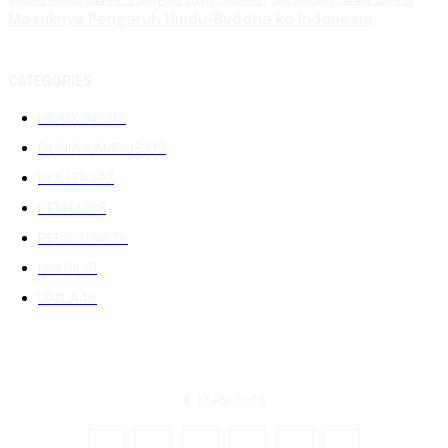
Masuknya Pengaruh Hindu-Buddha ke Indonesia
CATEGORIES
HEADLINE
219
DUNIA KAMPUS
109
POLITIK
102
PEMILU
88
PERISTIWA
76
UIN RIL
61
UNILA
48
© KSPSI 2026