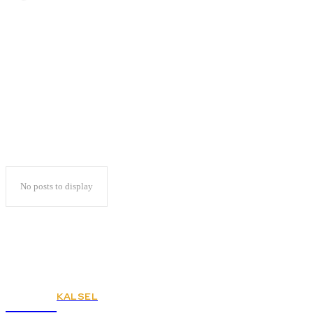
Potensi Pilitik Uang di
Lampung Tinggi
No posts to display
KALSEL
KSPSI