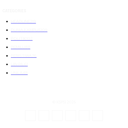
CATEGORIES
HEADLINE
219
DUNIA KAMPUS
109
POLITIK
102
PEMILU
88
PERISTIWA
76
UIN RIL
61
UNILA
48
© KSPSI 2026