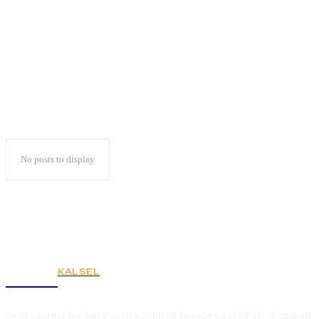
Mustafa Ajukan PK
No posts to display
KALSEL
KSPSI
Konfederasi Serikat Pekerja Seluruh Indonesia (KSPSI), didirikan