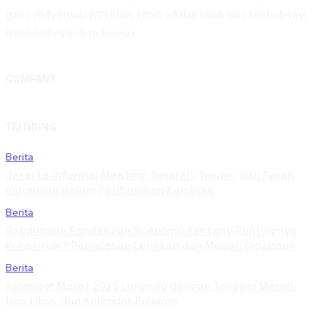
pada 20 Februari 1973 (dulu FBSI), adalah salah satu konfederasi
buruh terbesar di Indonesia.
COMPANY
TRENDING
Berita
Jakarta Informal Meeting: Sejarah, Tujuan, dan Peran
Indonesia dalam Perdamaian Kamboja
Berita
Bagaimana Pandangan Soepomo tentang Pentingnya
Konstitusi? Penjelasan Lengkap dan Mudah Dipahami
Berita
Kalender Maret 2025 Lengkap dengan Tanggal Merah,
Hari Libur, dan Kalender Bulanan