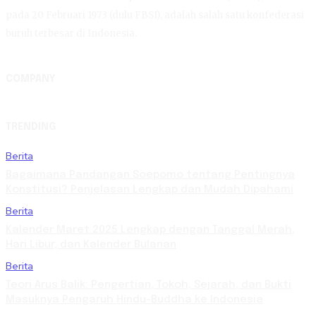
pada 20 Februari 1973 (dulu FBSI), adalah salah satu konfederasi
buruh terbesar di Indonesia.
COMPANY
TRENDING
Berita
Bagaimana Pandangan Soepomo tentang Pentingnya
Konstitusi? Penjelasan Lengkap dan Mudah Dipahami
Berita
Kalender Maret 2025 Lengkap dengan Tanggal Merah,
Hari Libur, dan Kalender Bulanan
Berita
Teori Arus Balik: Pengertian, Tokoh, Sejarah, dan Bukti
Masuknya Pengaruh Hindu-Buddha ke Indonesia