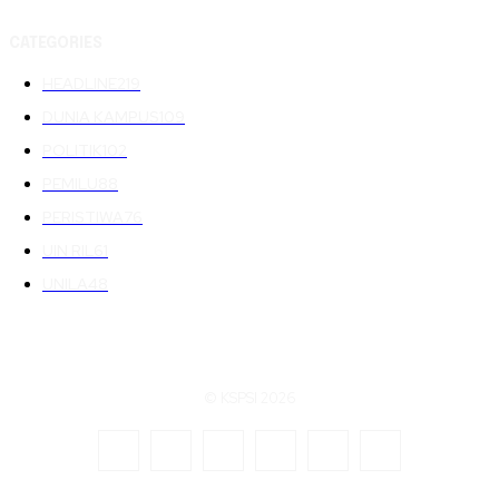
CATEGORIES
HEADLINE
219
DUNIA KAMPUS
109
POLITIK
102
PEMILU
88
PERISTIWA
76
UIN RIL
61
UNILA
48
© KSPSI 2026