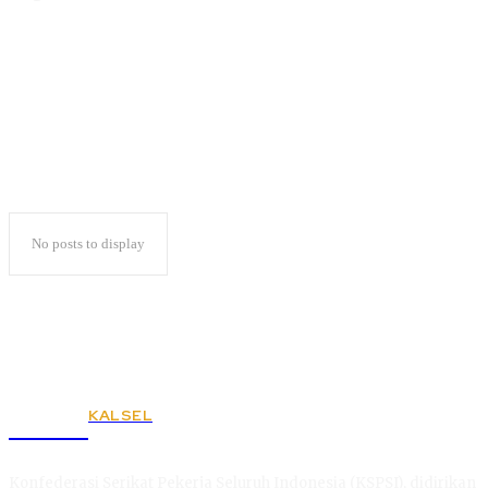
KPU Tubaba
No posts to display
KALSEL
KSPSI
Konfederasi Serikat Pekerja Seluruh Indonesia (KSPSI), didirikan