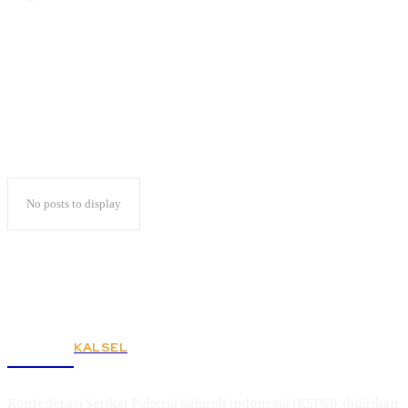
Kampanye Via Medsos
No posts to display
KALSEL
KSPSI
Konfederasi Serikat Pekerja Seluruh Indonesia (KSPSI), didirikan