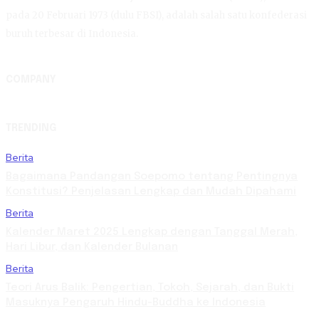
pada 20 Februari 1973 (dulu FBSI), adalah salah satu konfederasi
buruh terbesar di Indonesia.
COMPANY
TRENDING
Berita
Bagaimana Pandangan Soepomo tentang Pentingnya
Konstitusi? Penjelasan Lengkap dan Mudah Dipahami
Berita
Kalender Maret 2025 Lengkap dengan Tanggal Merah,
Hari Libur, dan Kalender Bulanan
Berita
Teori Arus Balik: Pengertian, Tokoh, Sejarah, dan Bukti
Masuknya Pengaruh Hindu-Buddha ke Indonesia