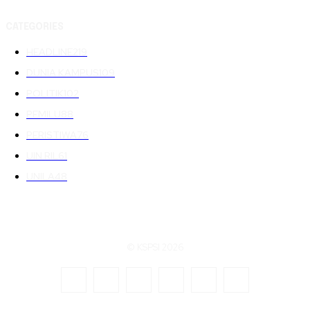
CATEGORIES
HEADLINE
219
DUNIA KAMPUS
109
POLITIK
102
PEMILU
88
PERISTIWA
76
UIN RIL
61
UNILA
48
© KSPSI 2026