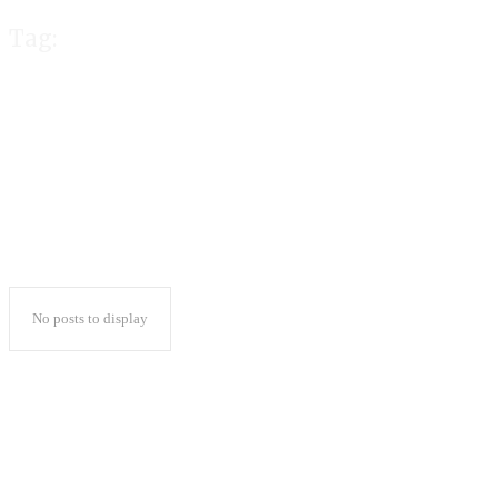
Tag:
Jokowi Tinjau Bu
No posts to display