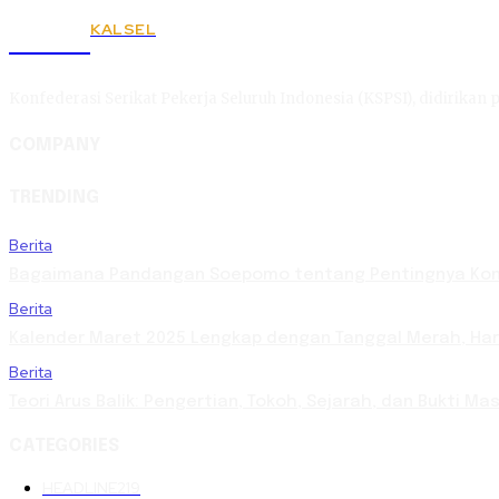
KALSEL
KSPSI
Konfederasi Serikat Pekerja Seluruh Indonesia (KSPSI), didirikan p
COMPANY
TRENDING
Berita
Bagaimana Pandangan Soepomo tentang Pentingnya Kons
Berita
Kalender Maret 2025 Lengkap dengan Tanggal Merah, Hari 
Berita
Teori Arus Balik: Pengertian, Tokoh, Sejarah, dan Bukti 
CATEGORIES
HEADLINE
219