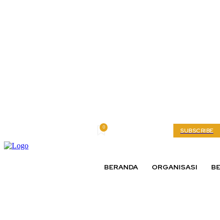
0
Saturday, August 8, 2026
My account
SUBSCRIBE
BERANDA
ORGANISASI
BE