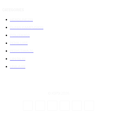
CATEGORIES
HEADLINE
219
DUNIA KAMPUS
109
POLITIK
102
PEMILU
88
PERISTIWA
76
UIN RIL
61
UNILA
48
© KSPSI 2026