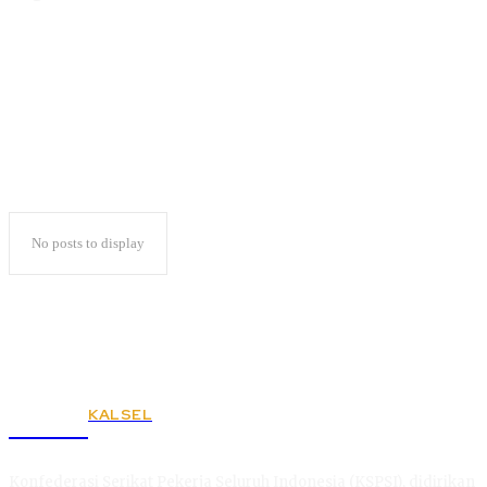
Hari Pahlawan
No posts to display
KALSEL
KSPSI
Konfederasi Serikat Pekerja Seluruh Indonesia (KSPSI), didirikan