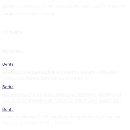
pada 20 Februari 1973 (dulu FBSI), adalah salah satu konfederasi
buruh terbesar di Indonesia.
COMPANY
TRENDING
Berita
Jakarta Informal Meeting: Sejarah, Tujuan, dan Peran
Indonesia dalam Perdamaian Kamboja
Berita
Bagaimana Pandangan Soepomo tentang Pentingnya
Konstitusi? Penjelasan Lengkap dan Mudah Dipahami
Berita
Kalender Maret 2025 Lengkap dengan Tanggal Merah,
Hari Libur, dan Kalender Bulanan