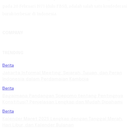
pada 20 Februari 1973 (dulu FBSI), adalah salah satu konfederasi
buruh terbesar di Indonesia.
COMPANY
TRENDING
Berita
Jakarta Informal Meeting: Sejarah, Tujuan, dan Peran
Indonesia dalam Perdamaian Kamboja
Berita
Bagaimana Pandangan Soepomo tentang Pentingnya
Konstitusi? Penjelasan Lengkap dan Mudah Dipahami
Berita
Kalender Maret 2025 Lengkap dengan Tanggal Merah,
Hari Libur, dan Kalender Bulanan