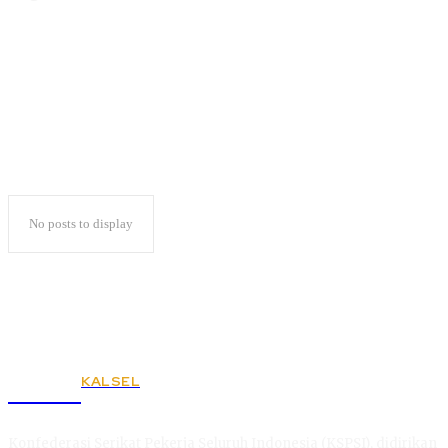
FKIP Unila
No posts to display
KALSEL
KSPSI
Konfederasi Serikat Pekerja Seluruh Indonesia (KSPSI), didirikan