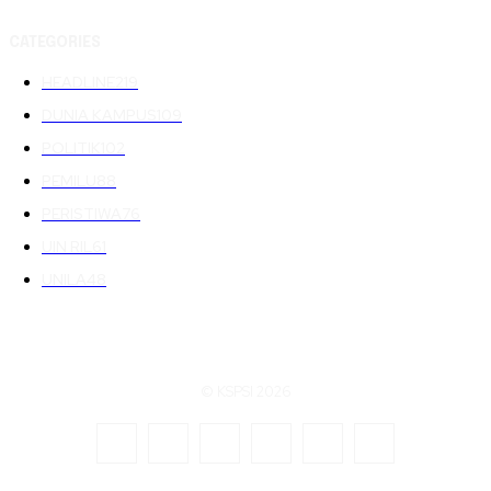
CATEGORIES
HEADLINE
219
DUNIA KAMPUS
109
POLITIK
102
PEMILU
88
PERISTIWA
76
UIN RIL
61
UNILA
48
© KSPSI 2026