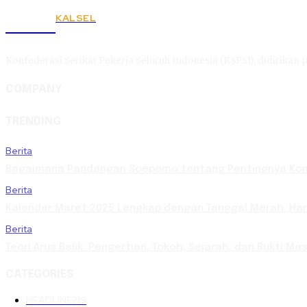
KALSEL
KSPSI
Konfederasi Serikat Pekerja Seluruh Indonesia (KSPSI), didirikan p
COMPANY
TRENDING
Berita
Bagaimana Pandangan Soepomo tentang Pentingnya Kons
Berita
Kalender Maret 2025 Lengkap dengan Tanggal Merah, Hari 
Berita
Teori Arus Balik: Pengertian, Tokoh, Sejarah, dan Bukti 
CATEGORIES
HEADLINE
219