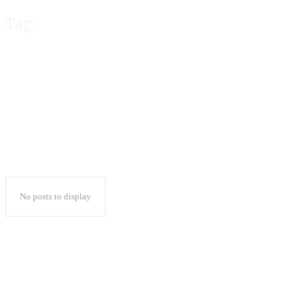
Tag:
Eksebisi PWI Vs 
No posts to display