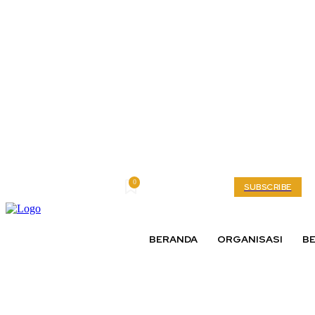
0
Friday, August 7, 2026
My account
SUBSCRIBE
BERANDA
ORGANISASI
BE