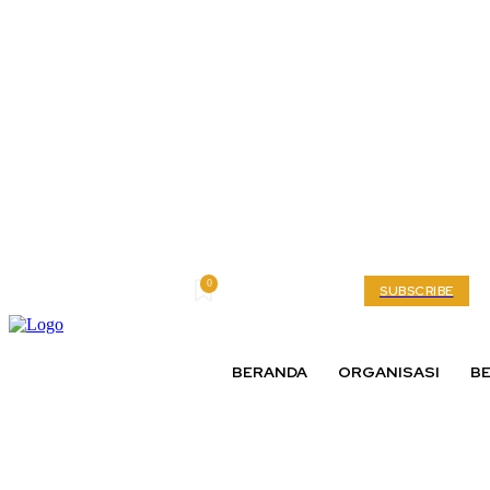
0
Friday, August 7, 2026
My account
SUBSCRIBE
BERANDA
ORGANISASI
BE