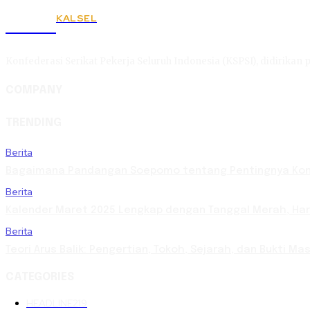
KALSEL
KSPSI
Konfederasi Serikat Pekerja Seluruh Indonesia (KSPSI), didirikan p
COMPANY
TRENDING
Berita
Bagaimana Pandangan Soepomo tentang Pentingnya Kons
Berita
Kalender Maret 2025 Lengkap dengan Tanggal Merah, Hari 
Berita
Teori Arus Balik: Pengertian, Tokoh, Sejarah, dan Bukti 
CATEGORIES
HEADLINE
219