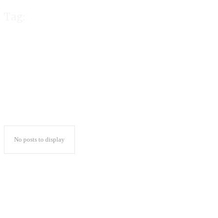
Tag:
Dua Anggota Baw
No posts to display