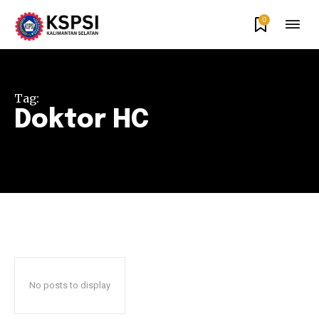
0
Tag:
Doktor HC
No posts to display