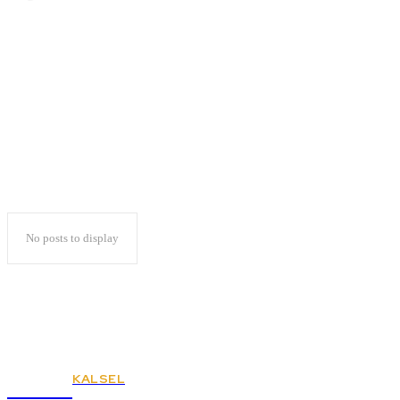
Diantar 20 Ribu
Pendukung
No posts to display
KALSEL
KSPSI