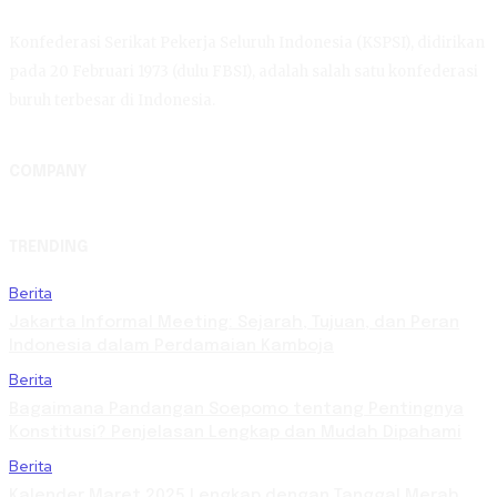
Konfederasi Serikat Pekerja Seluruh Indonesia (KSPSI), didirikan
pada 20 Februari 1973 (dulu FBSI), adalah salah satu konfederasi
buruh terbesar di Indonesia.
COMPANY
TRENDING
Berita
Jakarta Informal Meeting: Sejarah, Tujuan, dan Peran
Indonesia dalam Perdamaian Kamboja
Berita
Bagaimana Pandangan Soepomo tentang Pentingnya
Konstitusi? Penjelasan Lengkap dan Mudah Dipahami
Berita
Kalender Maret 2025 Lengkap dengan Tanggal Merah,