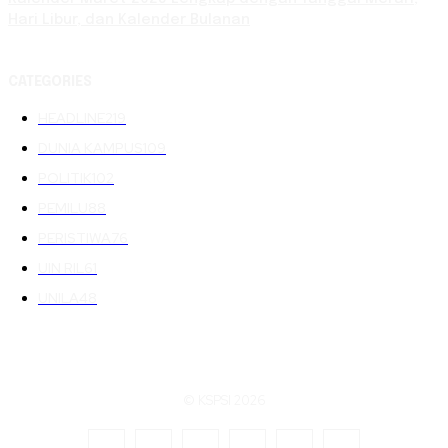
Hari Libur, dan Kalender Bulanan
CATEGORIES
HEADLINE
219
DUNIA KAMPUS
109
POLITIK
102
PEMILU
88
PERISTIWA
76
UIN RIL
61
UNILA
48
© KSPSI 2026