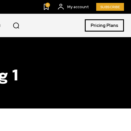
0
My account
SUBSCRIBE
Pricing Plans
I
g 1