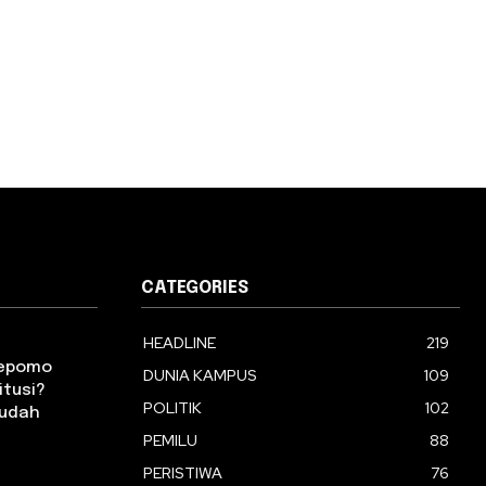
CATEGORIES
HEADLINE
219
oepomo
DUNIA KAMPUS
109
itusi?
POLITIK
102
Mudah
PEMILU
88
PERISTIWA
76