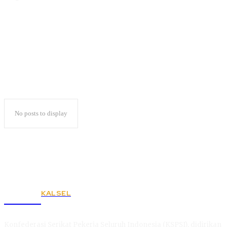
Buku Sastra
No posts to display
KALSEL
KSPSI
Konfederasi Serikat Pekerja Seluruh Indonesia (KSPSI), didirikan