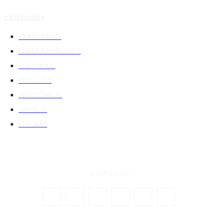
CATEGORIES
HEADLINE
219
DUNIA KAMPUS
109
POLITIK
102
PEMILU
88
PERISTIWA
76
UIN RIL
61
UNILA
48
© KSPSI 2026