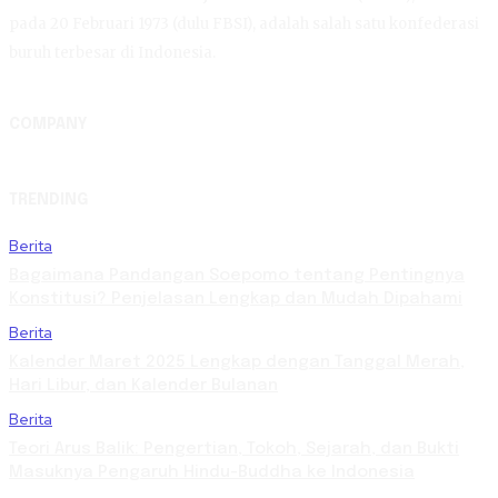
pada 20 Februari 1973 (dulu FBSI), adalah salah satu konfederasi
buruh terbesar di Indonesia.
COMPANY
TRENDING
Berita
Bagaimana Pandangan Soepomo tentang Pentingnya
Konstitusi? Penjelasan Lengkap dan Mudah Dipahami
Berita
Kalender Maret 2025 Lengkap dengan Tanggal Merah,
Hari Libur, dan Kalender Bulanan
Berita
Teori Arus Balik: Pengertian, Tokoh, Sejarah, dan Bukti
Masuknya Pengaruh Hindu-Buddha ke Indonesia