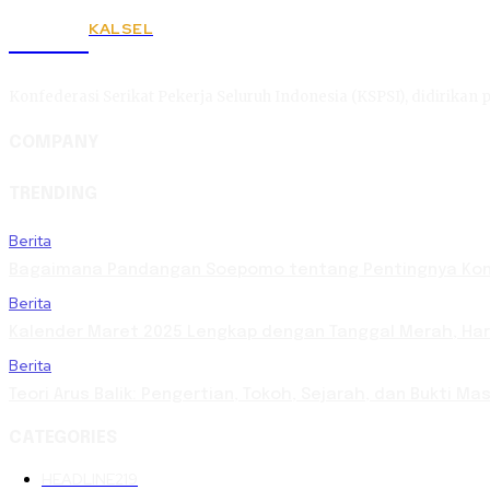
KALSEL
KSPSI
Konfederasi Serikat Pekerja Seluruh Indonesia (KSPSI), didirikan p
COMPANY
TRENDING
Berita
Bagaimana Pandangan Soepomo tentang Pentingnya Kons
Berita
Kalender Maret 2025 Lengkap dengan Tanggal Merah, Hari 
Berita
Teori Arus Balik: Pengertian, Tokoh, Sejarah, dan Bukti 
CATEGORIES
HEADLINE
219