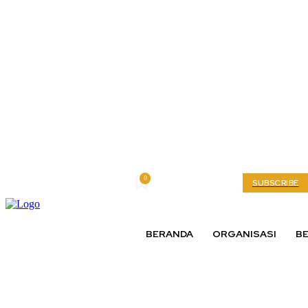
0
Saturday, August 8, 2026
My account
SUBSCRIBE
BERANDA
ORGANISASI
BE