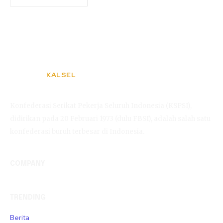
KALSEL
KSPSI
Konfederasi Serikat Pekerja Seluruh Indonesia (KSPSI),
didirikan pada 20 Februari 1973 (dulu FBSI), adalah salah satu
konfederasi buruh terbesar di Indonesia.
COMPANY
TRENDING
Berita