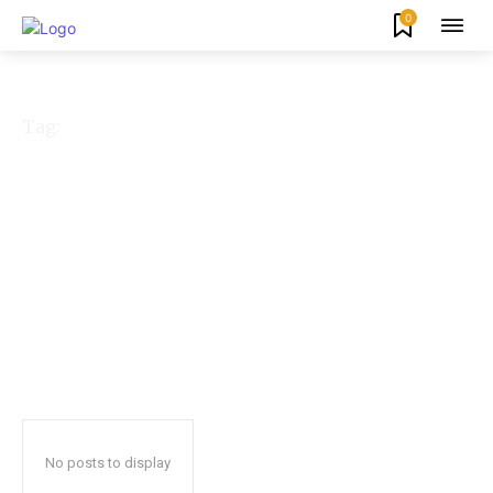
0
Tag:
Baru Rahmah yang
Ajukan STTP
No posts to display