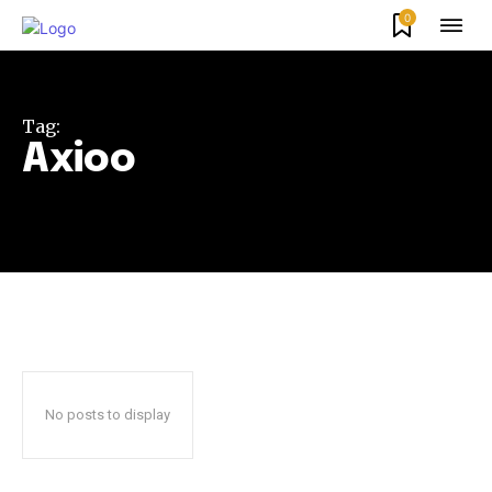
0
Tag:
Axioo
No posts to display