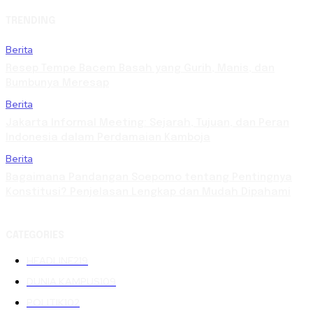
TRENDING
Berita
Resep Tempe Bacem Basah yang Gurih, Manis, dan
Bumbunya Meresap
Berita
Jakarta Informal Meeting: Sejarah, Tujuan, dan Peran
Indonesia dalam Perdamaian Kamboja
Berita
Bagaimana Pandangan Soepomo tentang Pentingnya
Konstitusi? Penjelasan Lengkap dan Mudah Dipahami
CATEGORIES
HEADLINE
219
DUNIA KAMPUS
109
POLITIK
102