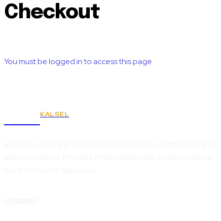
Checkout
You must be logged in to access this page.
KALSEL
KSPSI
Konfederasi Serikat Pekerja Seluruh Indonesia (KSPSI), didirikan
pada 20 Februari 1973 (dulu FBSI), adalah salah satu konfederasi
buruh terbesar di Indonesia.
COMPANY