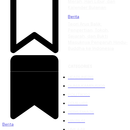
Merah, Hari Libur, dan
Kalender Bulanan
Berita
Teori Arus Balik:
Pengertian, Tokoh,
Sejarah, dan Bukti
Masuknya Pengaruh Hindu-
Buddha ke Indonesia
CATEGORIES
HEADLINE
219
DUNIA KAMPUS
109
POLITIK
102
PEMILU
88
PERISTIWA
76
UIN RIL
61
Berita
UNILA
48