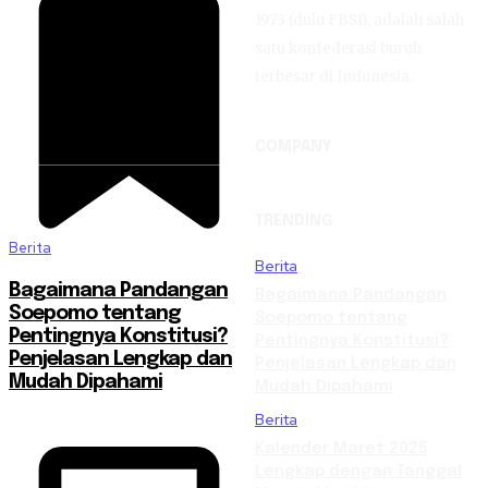
1973 (dulu FBSI), adalah salah
satu konfederasi buruh
terbesar di Indonesia.
COMPANY
TRENDING
Berita
Berita
Bagaimana Pandangan
Bagaimana Pandangan
Soepomo tentang
Soepomo tentang
Pentingnya Konstitusi?
Pentingnya Konstitusi?
Penjelasan Lengkap dan
Penjelasan Lengkap dan
Mudah Dipahami
Mudah Dipahami
Berita
Kalender Maret 2025
Lengkap dengan Tanggal