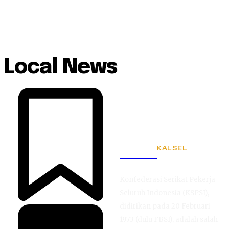
Local News
KALSEL
KSPSI
Konfederasi Serikat Pekerja
Seluruh Indonesia (KSPSI),
didirikan pada 20 Februari
1973 (dulu FBSI), adalah salah