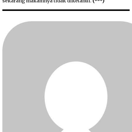
sekarang makamnya tidak diketahui.
(***)