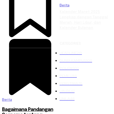
Berita
Kalender Maret 2025
Lengkap dengan Tanggal
Merah, Hari Libur, dan
Kalender Bulanan
CATEGORIES
HEADLINE
219
DUNIA KAMPUS
109
POLITIK
102
PEMILU
88
PERISTIWA
76
UIN RIL
61
UNILA
48
Berita
Bagaimana Pandangan