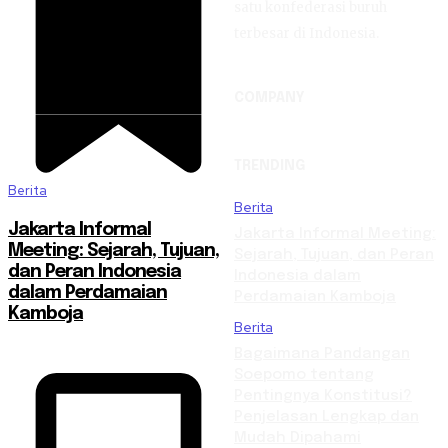
satu konfederasi buruh
terbesar di Indonesia.
COMPANY
TRENDING
Berita
Berita
Jakarta Informal
Jakarta Informal Meeting:
Meeting: Sejarah, Tujuan,
Sejarah, Tujuan, dan Peran
dan Peran Indonesia
Indonesia dalam
dalam Perdamaian
Perdamaian Kamboja
Kamboja
Berita
Bagaimana Pandangan
Soepomo tentang
Pentingnya Konstitusi?
Penjelasan Lengkap dan
Mudah Dipahami