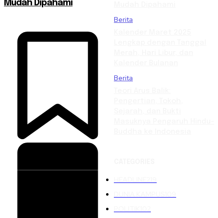
Mudah Dipahami
Mudah Dipahami
Berita
Kalender Maret 2025
Lengkap dengan Tanggal
Merah, Hari Libur, dan
Kalender Bulanan
Berita
Teori Arus Balik:
Pengertian, Tokoh,
Sejarah, dan Bukti
Masuknya Pengaruh Hindu-
Buddha ke Indonesia
CATEGORIES
HEADLINE
219
DUNIA KAMPUS
109
POLITIK
102