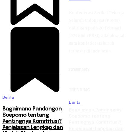
Konfederasi Serikat Pekerja
Seluruh Indonesia (KSPSI),
didirikan pada 20 Februari
1973 (dulu FBSI), adalah salah
satu konfederasi buruh
terbesar di Indonesia.
COMPANY
TRENDING
Berita
Berita
Bagaimana Pandangan
Bagaimana Pandangan
Soepomo tentang
Soepomo tentang
Pentingnya Konstitusi?
Pentingnya Konstitusi?
Penjelasan Lengkap dan
Penjelasan Lengkap dan