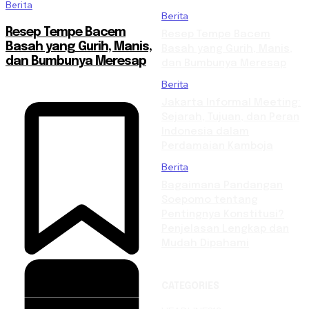
Berita
Berita
Resep Tempe Bacem
Resep Tempe Bacem
Basah yang Gurih, Manis,
Basah yang Gurih, Manis,
dan Bumbunya Meresap
dan Bumbunya Meresap
Berita
Jakarta Informal Meeting:
Sejarah, Tujuan, dan Peran
Indonesia dalam
Perdamaian Kamboja
Berita
Bagaimana Pandangan
Soepomo tentang
Pentingnya Konstitusi?
Penjelasan Lengkap dan
Mudah Dipahami
CATEGORIES