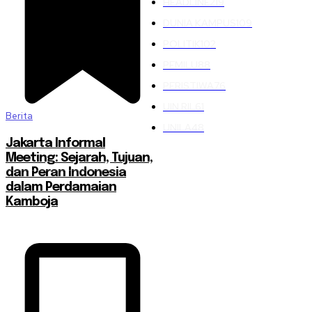
HEADLINE
219
DUNIA KAMPUS
109
POLITIK
102
PEMILU
88
PERISTIWA
76
UIN RIL
61
Berita
UNILA
48
Jakarta Informal
Meeting: Sejarah, Tujuan,
dan Peran Indonesia
dalam Perdamaian
Kamboja