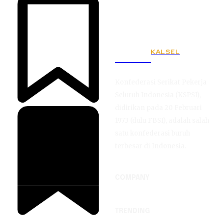
KALSEL
KSPSI
Konfederasi Serikat Pekerja
Seluruh Indonesia (KSPSI),
didirikan pada 20 Februari
1973 (dulu FBSI), adalah salah
satu konfederasi buruh
terbesar di Indonesia.
COMPANY
TRENDING