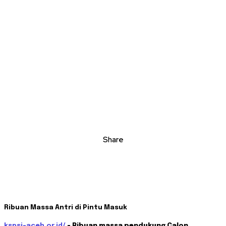
Share
Ribuan Massa Antri di Pintu Masuk
kspsi-aceh.or.id/
– Ribuan massa pendukung Calon