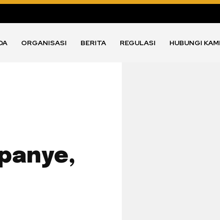
DA
ORGANISASI
BERITA
REGULASI
HUBUNGI KAM
panye,