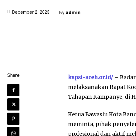
By
admin
December 2, 2023
Share
kspsi-aceh.or.id/
– Badan
melaksanakan Rapat Koo
Tahapan Kampanye, di Ho
Ketua Bawaslu Kota Ban
meminta, pihak penyele
profesional dan aktif m