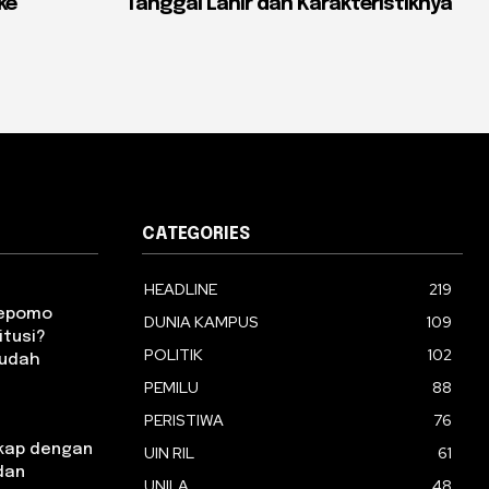
ke
Tanggal Lahir dan Karakteristiknya
CATEGORIES
HEADLINE
219
oepomo
DUNIA KAMPUS
109
itusi?
POLITIK
102
Mudah
PEMILU
88
PERISTIWA
76
kap dengan
UIN RIL
61
 dan
UNILA
48