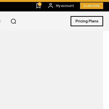
0
My account
SUBSCRIBE
Pricing Plans
I