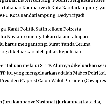
arkan materi tentang ‘Potensi Sengketa Proses
ada tahapan Kampanye di Kota Bandarlampung’ ya
 KPU Kota Bandarlampung, Dedy Triyadi.
a, Kanit Politik SatIntelkam Polresta
dro Novianto mengatakan dalam tahapan
lu harus mengantongi Surat Tanda Terima
ng dikeluarkan oleh pihak kepolisian.
ritahuan melalui STTP. Alurnya dikeluarkan ses
STTP itu yang mengeluarkan adalah Mabes Polri ka
 Presiden (Capres) Calon Wakil Presiden (Cawapres)
h Juru kampanye Nasional (Jurkamnas) kata dia,