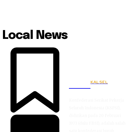
Local News
KALSEL
KSPSI
Konfederasi Serikat Pekerja
Seluruh Indonesia (KSPSI),
didirikan pada 20 Februari
1973 (dulu FBSI), adalah salah
satu konfederasi buruh