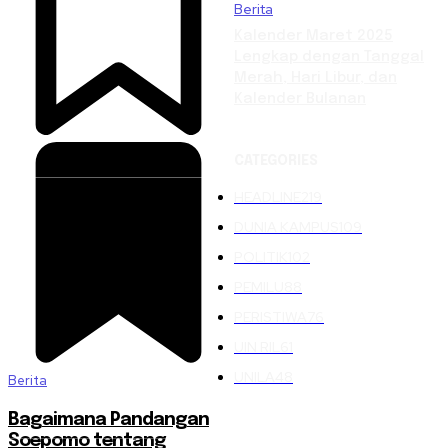
Berita
Kalender Maret 2025
Lengkap dengan Tanggal
Merah, Hari Libur, dan
Kalender Bulanan
CATEGORIES
HEADLINE
219
DUNIA KAMPUS
109
POLITIK
102
PEMILU
88
PERISTIWA
76
UIN RIL
61
UNILA
48
Berita
Bagaimana Pandangan
Soepomo tentang