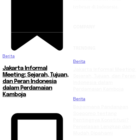
terbesar di Indonesia.
COMPANY
TRENDING
Berita
Berita
Jakarta Informal
Jakarta Informal Meeting:
Meeting: Sejarah, Tujuan,
Sejarah, Tujuan, dan Peran
dan Peran Indonesia
Indonesia dalam
dalam Perdamaian
Perdamaian Kamboja
Kamboja
Berita
Bagaimana Pandangan
Soepomo tentang
Pentingnya Konstitusi?
Penjelasan Lengkap dan
Mudah Dipahami