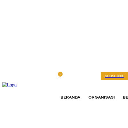
0
Saturday, August 8, 2026
My account
SUBSCRIBE
BERANDA
ORGANISASI
BE