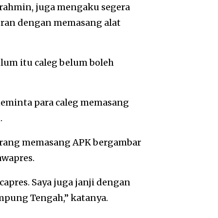
brahmin, juga mengaku segera
bran dengan memasang alat
um itu caleg belum boleh
meminta para caleg memasang
.
dilarang memasang APK bergambar
awapres.
capres. Saya juga janji dengan
mpung Tengah,” katanya.