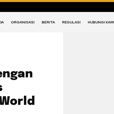
DA
ORGANISASI
BERITA
REGULASI
HUBUNGI KAM
dengan
s
World