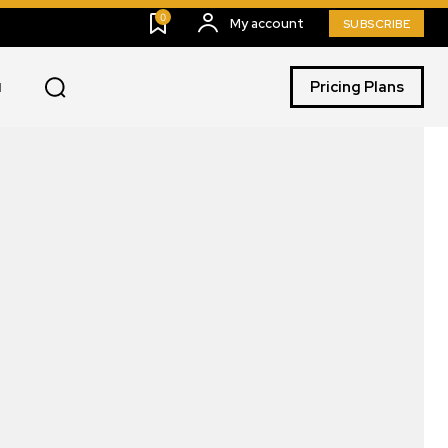
0
My account
SUBSCRIBE
Pricing Plans
I