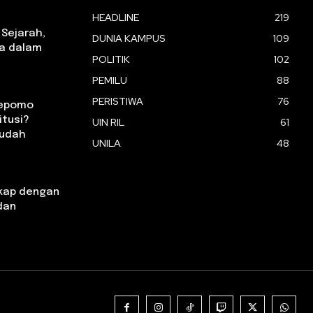
HEADLINE
219
 Sejarah,
DUNIA KAMPUS
109
ia dalam
POLITIK
102
PEMILU
88
PERISTIWA
76
oepomo
itusi?
UIN RIL
61
Mudah
UNILA
48
kap dengan
 dan