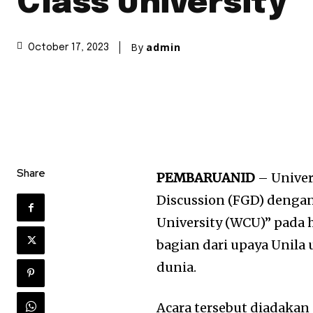
Class University”
By
admin
October 17, 2023
Share
PEMBARUANID
– Univer
Discussion (FGD) denga
University (WCU)” pada h
bagian dari upaya Unila
dunia.
Acara tersebut diadakan 