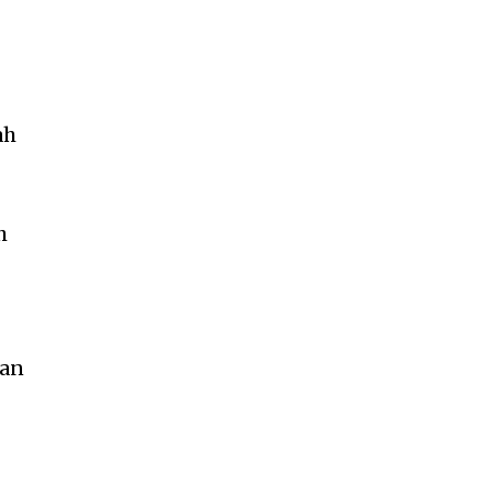
ah
h
kan