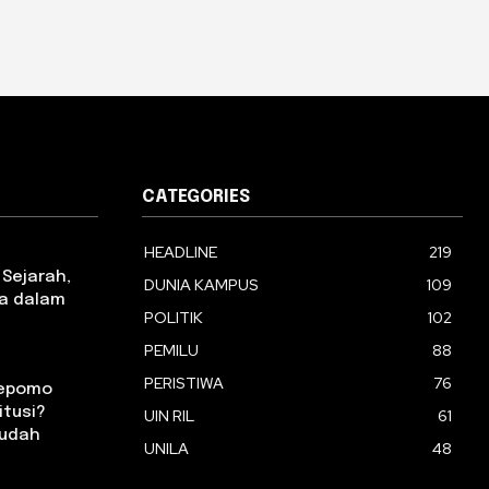
CATEGORIES
HEADLINE
219
 Sejarah,
DUNIA KAMPUS
109
ia dalam
POLITIK
102
PEMILU
88
PERISTIWA
76
oepomo
itusi?
UIN RIL
61
Mudah
UNILA
48