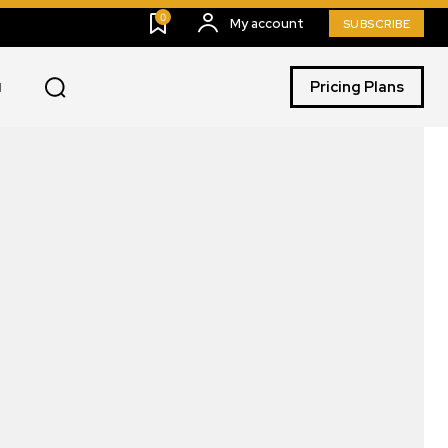
0
My account
SUBSCRIBE
Pricing Plans
I