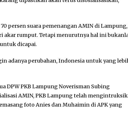
arang dipastikan akan terus disosialisasikan,”
t 70 persen suara pemenangan AMIN di Lampung,
ri akar rumput. Tetapi menurutnya hal ini bukanl
untuk dicapai.
gin adanya perubahan, Indonesia untuk yang lebi
etua DPW PKB Lampung Noverisman Subing
sialisasi AMIN, PKB Lampung telah mengintruksi
emasang foto Anies dan Muhaimin di APK yang