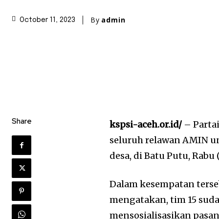
By
admin
October 11, 2023
Share
kspsi-aceh.or.id/
– Parta
seluruh relawan AMIN u
desa, di Batu Putu, Rabu 
Dalam kesempatan ters
mengatakan, tim 15 sud
mensosialisasikan pasa