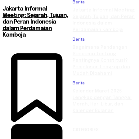
Berita
Jakarta Informal
Jakarta Informal Meeting:
Meeting: Sejarah, Tujuan,
Sejarah, Tujuan, dan Peran
dan Peran Indonesia
Indonesia dalam
dalam Perdamaian
Perdamaian Kamboja
Kamboja
Berita
Bagaimana Pandangan
Soepomo tentang
Pentingnya Konstitusi?
Penjelasan Lengkap dan
Mudah Dipahami
Berita
Kalender Maret 2025
Lengkap dengan Tanggal
Merah, Hari Libur, dan
Kalender Bulanan
CATEGORIES