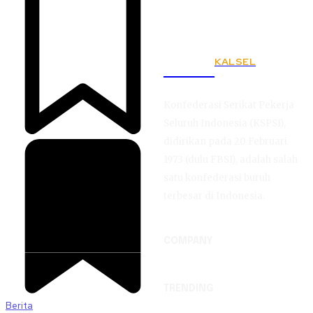
KALSEL
KSPSI
Konfederasi Serikat Pekerja
Seluruh Indonesia (KSPSI),
didirikan pada 20 Februari
1973 (dulu FBSI), adalah salah
satu konfederasi buruh
terbesar di Indonesia.
COMPANY
TRENDING
Berita